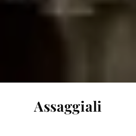
Assaggiali
Scopri la nostra pluripremiata collezione di vini.
Ordini soltanto su richiesta.