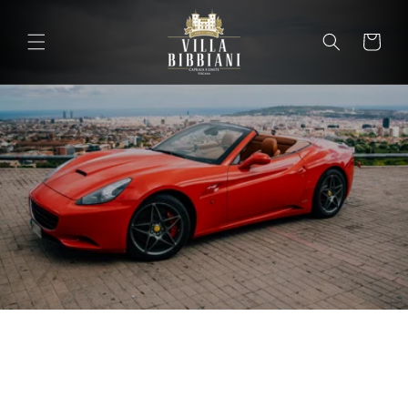
Vai
direttamente
ai contenuti
Carrello
Carrel
Motor Valley