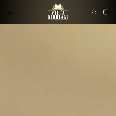
Vai
direttamente
ai contenuti
Carrello
Carrel