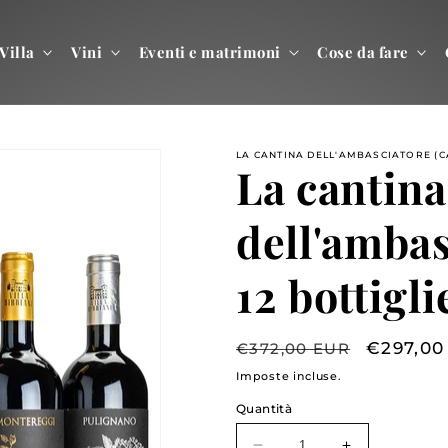
Villa
Vini
Eventi e matrimoni
Cose da fare
LA CANTINA DELL'AMBASCIATORE (CA
La cantina
dell'ambas
12 bottigli
Prezzo
Prezzo
€297,00
€372,00 EUR
di
scontat
Imposte incluse.
listino
Quantità