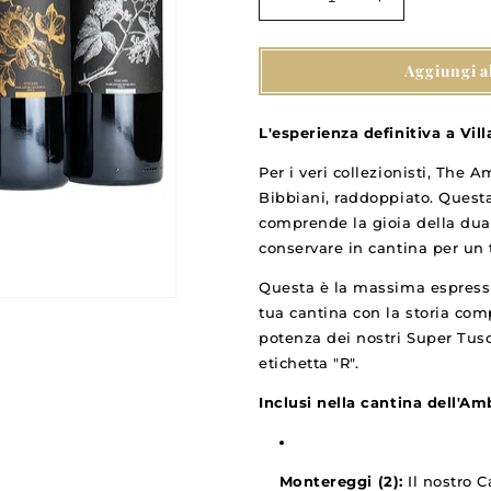
Diminuisci
Aumenta
quantità
quantità
per
per
Aggiungi a
La
La
cantina
cantina
dell&#39;ambasciatore
dell&#39;amb
L'esperienza definitiva a Vill
(cassa
(cassa
da
da
Per i veri collezionisti, The A
12
12
Bibbiani, raddoppiato. Questa
bottiglie)
bottiglie)
comprende la gioia della dual
conservare in cantina per un 
Questa è la massima espressio
tua cantina con la storia comp
potenza dei nostri Super Tusc
etichetta "R".
Inclusi nella cantina dell'Am
Montereggi (2):
Il nostro C