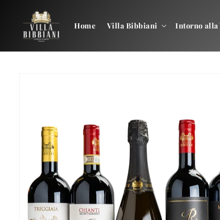
Vai
direttamente
ai contenuti
Home
Villa Bibbiani
Intorno alla 
Passa alle
informazioni
sul prodotto