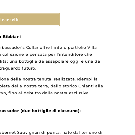
l carrello
asciatore
a Bibbiani
mbassador's Cellar offre l'intero portfolio Villa
 collezione è pensata per l'intenditore che
ità: una bottiglia da assaporare oggi e una da
traguardo futuro.
ne della nostra tenuta, realizzata. Riempi la
leta della nostra terra, dallo storico Chianti alla
an, fino al debutto della nostra esclusiva
bassador (due bottiglie di ciascuno):
abernet Sauvignon di punta, nato dal terreno di