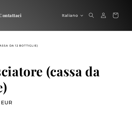
Lingua
Contattaci
Accedi
Carrello
Carrello
Italiano
SSA DA 12 BOTTIGLIE)
ciatore (cassa da
e)
 EUR
In offerta
o