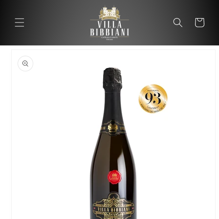
Vai
direttamente
ai contenuti
Carrello
Carrel
Passa alle
informazioni
sul prodotto