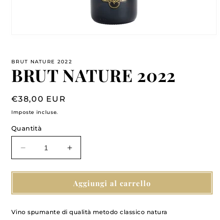
Apri
contenuti
multimediali
1
BRUT NATURE 2022
in
BRUT NATURE 2022
finestra
modale
Prezzo
€38,00 EUR
di
Imposte incluse.
listino
Quantità
Diminuisci
Aumenta
quantità
quantità
per
per
BRUT
BRUT
Aggiungi al carrello
NATURE
NATURE
2022
2022
Vino spumante di qualità metodo classico natura