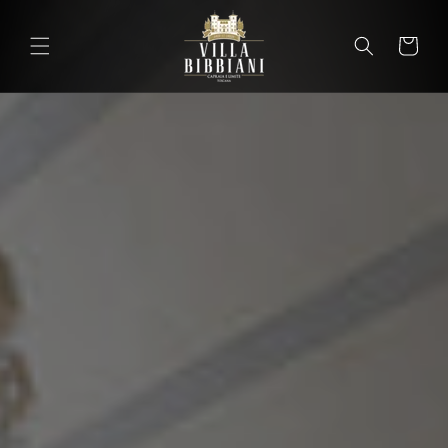
Vai
direttamente
ai contenuti
Carrello
Carrel