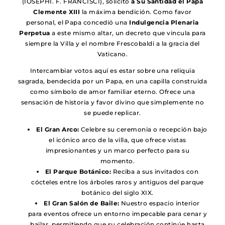
(IOSEPHI. F. FRANCISCI), solicitó
a Su Santidad el Papa
Clemente XIII
la máxima bendición. Como favor
personal, el Papa concedió una
Indulgencia Plenaria
Perpetua
a este mismo altar, un decreto que vincula para
siempre la Villa y el nombre Frescobaldi a la gracia del
Vaticano.
Intercambiar votos aquí es estar sobre una reliquia
sagrada, bendecida por un Papa, en una capilla construida
como símbolo de amor familiar eterno. Ofrece una
sensación de historia y favor divino que simplemente no
se puede replicar.
El Gran Arco:
Celebre su ceremonia o recepción bajo
el icónico arco de la villa, que ofrece vistas
impresionantes y un marco perfecto para su
momento.
El Parque Botánico:
Reciba a sus invitados con
cócteles entre los árboles raros y antiguos del parque
botánico del siglo XIX.
El Gran Salón de Baile:
Nuestro espacio interior
para eventos ofrece un entorno impecable para cenar y
bailar, permitiendo que su celebración continúe hasta