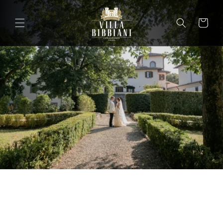
Ir
directamente
al contenido
Carrito
Carrit
Bodas