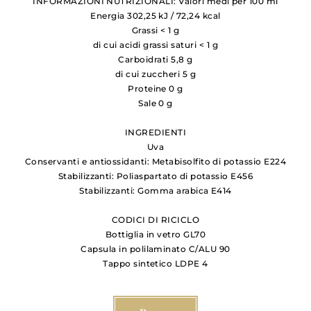
INFORMAZIONI NUTRIZIONALI: Valori medi per 100 ml
Energia 302,25 kJ / 72,24 kcal
Grassi < 1 g
di cui acidi grassi saturi < 1 g
Carboidrati 5,8 g
di cui zuccheri 5 g
Proteine 0 g
Sale 0 g
INGREDIENTI
Uva
Conservanti e antiossidanti: Metabisolfito di potassio E224
Stabilizzanti: Poliaspartato di potassio E456
Stabilizzanti: Gomma arabica E414
CODICI DI RICICLO
Bottiglia in vetro GL70
Capsula in polilaminato C/ALU 90
Tappo sintetico LDPE 4