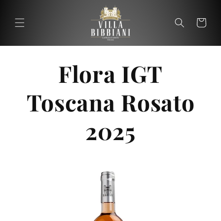
Ir
directamente
al contenido
Carrito
Carrit
Flora IGT
Toscana Rosato
2025