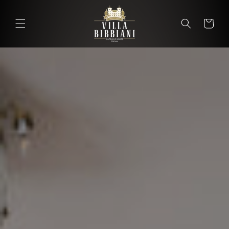
Ir
directamente
al contenido
Carrito
Carrit