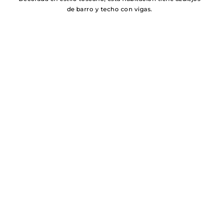
de barro y techo con vigas.
La suite giotto es perfecta para quienes buscan un
ambiente romántico.
Galería de fotos